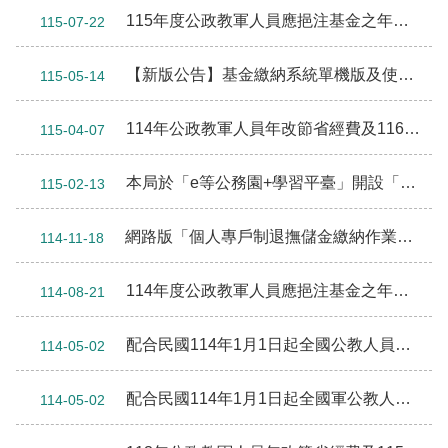
115年度公政教軍人員應挹注基金之年金改革節省經費及國軍配合精簡政策挹注款已全數撥繳退撫基金完竣
115-07-22
【新版公告】基金繳納系統單機版及使用手冊發佈
115-05-14
114年公政教軍人員年改節省經費及116年國軍配合精簡政策挹注款，將編入116年度退撫基金預算辦理。
115-04-07
本局於「e等公務園+學習平臺」開設「自主投資理財及平台操作教育訓練」課程
115-02-13
網路版「個人專戶制退撫儲金繳納作業平台」自本（114）年12月19日上線，各機關學校115年1月之退撫儲金費用，請使用網路版作業。
114-11-18
114年度公政教軍人員應挹注基金之年金改革節省經費及國軍配合精簡政策挹注款已全數撥繳退撫基金完竣
114-08-21
配合民國114年1月1日起全國公教人員待遇調整，修正「公教人員個人專戶制退撫儲金繳納金額對照表」，請依修正後之繳費標準按月繳納儲金費用及自願增加提繳。
114-05-02
配合民國114年1月1日起全國軍公教人員待遇調整，修正「公務人員退休撫卹基金繳納金額對照表（軍職人員）」、「公務人員退休撫卹基金繳納金額對照表（公教人員）」，請依修正後之繳費標準按月繳納基金費用。
114-05-02