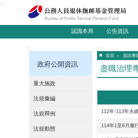
:::
跳到主要內容區塊
認識本局
公告資訊
:::
:::
首頁
資訊專
政府公開資訊
盡職治理
重大施政
法規彙編
112年-113年
法規釋例
114年1至6月
法規動態