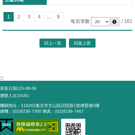
1
2
3
4
...
9
每頁筆數
/
161
回上一頁
回最上面
:::
更新日期
115-08-06
瀏覽人次
10181
機關地址：116202臺北市文山區試院路1號傳賢樓3樓
總機：(02)8236-7300 傳真：(02)8236-7467