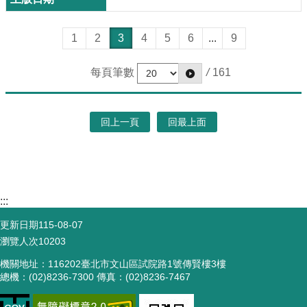
1
2
3
4
5
6
...
9
每頁筆數
/
161
回上一頁
回最上面
:::
更新日期
115-08-07
瀏覽人次
10203
機關地址：116202臺北市文山區試院路1號傳賢樓3樓
總機：(02)8236-7300 傳真：(02)8236-7467