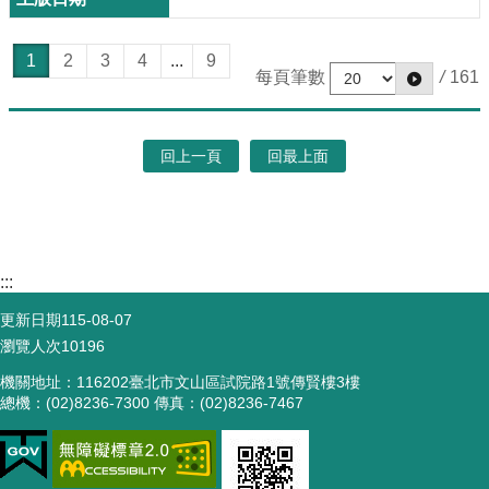
1
2
3
4
...
9
每頁筆數
/
161
回上一頁
回最上面
:::
更新日期
115-08-07
瀏覽人次
10196
機關地址：116202臺北市文山區試院路1號傳賢樓3樓
總機：(02)8236-7300 傳真：(02)8236-7467