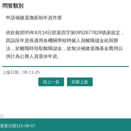
問答類別
申請補繳退撫新制年資作業
依銓敘部95年8月14日部退四字第0952677829號函規定，
因該段年資係適用各機關學校聘僱人員離職儲金給與辦
法，於離職時領取離職儲金，故無法補繳退撫基金費用以
併計為公務人員退休年資。
上版日期：98-11-25
回上一頁
回最上面
:::
更新日期
115-08-07