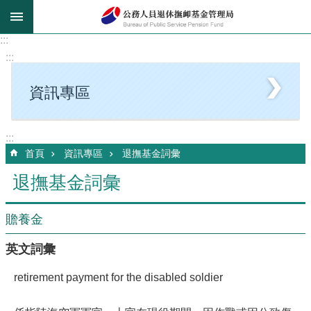
跳到主要內容區塊
:::
:::
資訊專區
:::
首頁
資訊專區
退撫基金詞彙
退撫基金詞彙
贍養金
英文詞彙
retirement payment for the disabled soldier