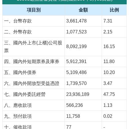
項目別
金額
比例
一、台幣存款
3,661,478
7.31
二、外幣存款
1,077,523
2.15
三、國內外上市(上櫃)公司股
8,092,199
16.15
票
四、國內外短期票券及庫券
5,912,391
11.80
五、國內外債券
5,109,486
10.20
六、國內外開放型受益憑證
1,739,570
3.47
七、國內外委託經營
23,936,189
47.75
八、應收款項
566,236
1.13
九、預付款項
11,758
0.02
十、催收款項
77
-