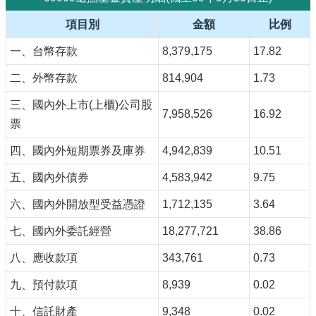
項目別
金額
比例
一、台幣存款
8,379,175
17.82
二、外幣存款
814,904
1.73
三、國內外上市(上櫃)公司股
7,958,526
16.92
票
四、國內外短期票券及庫券
4,942,839
10.51
五、國內外債券
4,583,942
9.75
六、國內外開放型受益憑證
1,712,135
3.64
七、國內外委託經營
18,277,721
38.86
八、應收款項
343,761
0.73
九、預付款項
8,939
0.02
十、信託財產
9,348
0.02