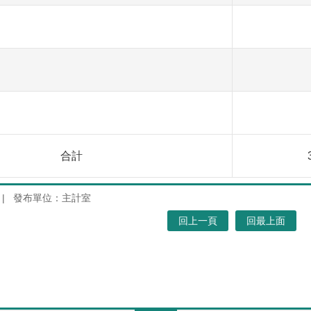
1
合計
39
發布單位：主計室
回上一頁
回最上面