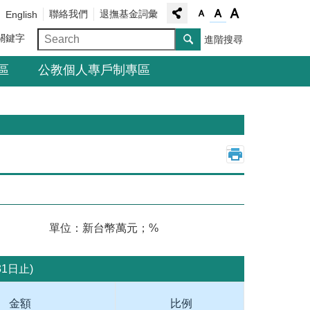
聯絡我們
退撫基金詞彙
English
關鍵字
進階搜尋
區
公教個人專戶制專區
_
元；%
1日止)
金額
比例