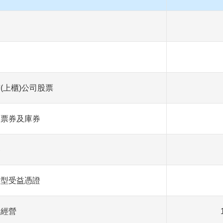
3
市
(
上櫃
)
公司股票
6
期票券及庫券
1
券
4
放型受益憑證
1
託經營
12