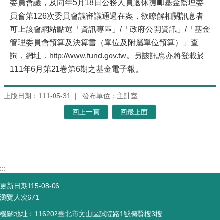
委員會議，及同年5月18日公務人員退休撫卹基金監理委
員會第126次委員會議審議通過在案，欲瞭解相關訊息者
可上該會網站點選「資訊專區」/「政府公開資訊」/「基金
管理委員會預算及決算書（單位及附屬單位預算）」查
詢，網址：http://www.fund.gov.tw。另該訊息亦將登載於
111年6月第21卷第6期之基金電子報。
上版日期：111-05-31
發布單位：主計室
回上一頁
回最上面
:::
更新日期
115-08-06
瀏覽人次
671
機關地址：116202臺北市文山區試院路1號傳賢樓3樓