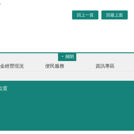
7
回上一頁
回最上面
關閉
基金經營現況
便民服務
資訊專區
位置