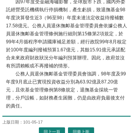
因97年度受金融海嘯影響，全球股市下跌，國內外委
託經營受託機構執行停損機制，產生虧損，致退撫基金98
年度決算發生近3（96至98）年度未達法定收益待撥補數
17.58億元。公務人員退休撫卹基金管理委員會依據公務人
員退休撫卹基金管理條例施行細則第15條第2項規定，於
99年4月循程序申請國庫補足差額，經行政院99年8月核定
於100年度編列撥補預算1.67億元，其餘15.91億元承諾配
合未來政府財政狀況分年編列預算辦理。因此，政府並沒
有所謂賴帳或不再撥補的情形。
公務人員退休撫卹基金管理委員會強調，98年度及99
年度9月底止已實現投資收益分別為63.92億及87.20億
元，且依基金管理條例第8條規定，退撫基金採統一管
理，分戶設帳，如財務產生困難，仍是由政府負最後支付
的責任。
上版日期：101-05-17
回上一頁
回最上面