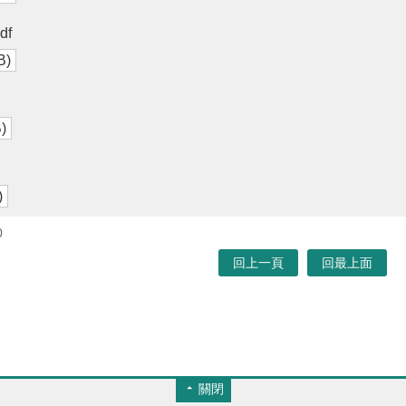
df
B)
)
)
0
回上一頁
回最上面
關閉