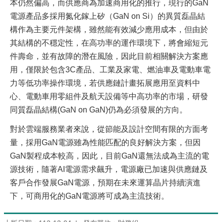
本仍然偏高，而供應商為加速商用化的推行，現行的GaN
電源產品多採用氮化鎵上矽（GaN on Si）的異質磊晶結
構作為主要元件架構，雖然能有效減少應用成本，但由於
其結構的不穩定性，在高功率的運作環境下，將會縮短元
件壽命，並有故障的潛在風險，因此目前相關解決方案應
用，僅限於包含3C產品、工業及家電、燃油車及電動車電
力等低功率操作環境，若供應鏈計畫拓展應用至資料中
心、電動車用零組件及航天設備等中高功率的市場，研發
同質磊晶結構(GaN on GaN)仍為必須發展的方向。
對於雲端服務業者來說，從節能及設計空間有限的方面考
量，採用GaN電源雖為性能匹配的良好解決方案，但因
GaN製程成本較高，因此，目前GaN還無法成為主流的電
源技術，隨著AI電源需求飆升，電源廠已加速與供應鏈及
客戶合作發展GaN電源，預期在未來運算晶片持續演進
下，可商用化的GaN電源將可成為主流技術。