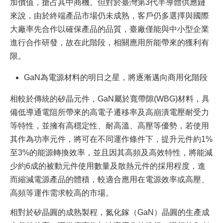
加價值，搶占其中商機。但對於臺灣第3代半導體供應鏈
來說，由於終端產品市場仍未成熟，客戶仍多選擇與國際
大廠率先合作以確保產品的品質，臺廠僅能與中小型企業
進行合作研發，故在此階段，相關應用所能帶來的獲利有
限。
GaN為電源材料的明日之星，將逐漸邁向商用化階段
相較於傳統的矽晶元件，GaN屬於寬帶隙(WBG)材料，具
備低導通電阻所帶來的高電子遷移率及高崩潰電壓耐受力
等特性，並擁有高穩定性、耐高溫、高壓等優勢，若使用
其作為功率元件，將可在不同運作條件下，提升元件約1%
至3%的能源轉換效率，並且因其高頻及高效特性，將能減
少約6成的被動元件使用數量及散熱元件的採用程度，進
而縮減電源產品的體積，較適合應用在電源效率或高壓、
高頻等運作需求較高的市場。
相對於矽晶圓的成熟製程，氮化鎵（GaN）晶圓的生產成