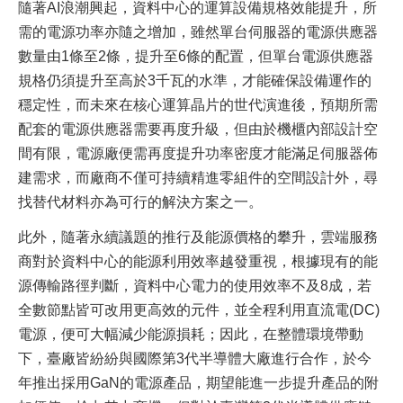
隨著AI浪潮興起，資料中心的運算設備規格效能提升，所
需的電源功率亦隨之增加，雖然單台伺服器的電源供應器
數量由1條至2條，提升至6條的配置，但單台電源供應器
規格仍須提升至高於3千瓦的水準，才能確保設備運作的
穩定性，而未來在核心運算晶片的世代演進後，預期所需
配套的電源供應器需要再度升級，但由於機櫃內部設計空
間有限，電源廠便需再度提升功率密度才能滿足伺服器佈
建需求，而廠商不僅可持續精進零組件的空間設計外，尋
找替代材料亦為可行的解決方案之一。
此外，隨著永續議題的推行及能源價格的攀升，雲端服務
商對於資料中心的能源利用效率越發重視，根據現有的能
源傳輸路徑判斷，資料中心電力的使用效率不及8成，若
全數節點皆可改用更高效的元件，並全程利用直流電(DC)
電源，便可大幅減少能源損耗；因此，在整體環境帶動
下，臺廠皆紛紛與國際第3代半導體大廠進行合作，於今
年推出採用GaN的電源產品，期望能進一步提升產品的附