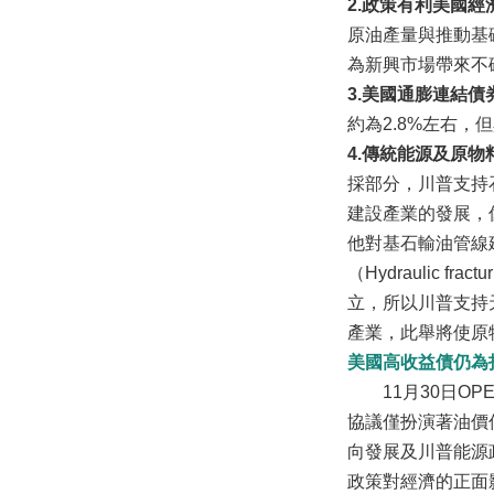
2.政策有利美國
原油產量與推動基
為新興市場帶來不
3.美國通膨連結債
約為2.8%左右
4.傳統能源及原
採部分，川普支持
建設產業的發展，
他對基石輸油管線
（Hydrauli
立，所以川普支持
產業，此舉將使原
美國高收益債仍為
11月30日OP
協議僅扮演著油價
向發展及川普能源
政策對經濟的正面