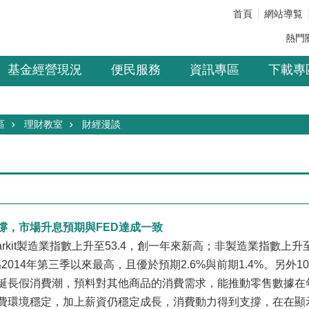
首頁
網站導覧
熱門
基金經營現況
便民服務
資訊專區
下載專
區
理財教室
財經漫談
撐，市場升息預期與FED達成一致
kit製造業指數上升至53.4，創一年來新高；非製造業指數上升至
，為2014年第三季以來最高，且優於預期2.6%與前期1.4%。另
誕長假消費潮，預料對其他商品的消費需求，能推動零售數據在
費環境穩定，加上薪資仍穩定成長，消費動力得到支撐，在在顯