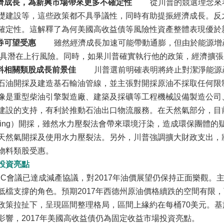
經濟成長，為新興市場帶來更多不確定性
從川普的競選理念來看
礎建設等，這些政策都不具爭議性，同時有助提振經濟成長。反
確定性。這解釋了為何美國高收益債等風險性資產整體表現優於
券可望受惠
雖然經濟成長加速可能帶動通膨，但由於能源增產
，但具潛在上行風險。同時，如果川普確實執行他的政策，經濟擴
物料相關類股成長前景佳
川普選前明確表明將終止對潔淨能源產
石油開採及建造基石輸油管線，並主張對開採原油不採取任何限
像是重型柴油引擎製造廠、建築及採礦等工程機械設備製造公司
建設的支持，有利於推動石油出口物流服務。在天然氣部分，目
c fracturing）開採，雖然水力壓裂法會帶來環境汙染，造成環
天然氣開採及使用水力壓裂法。另外，川普強調擴大財政支出，
物料類股受惠。
投資亮點
EC會議已達成減產協議，對2017年油價展望仍保持正面樂觀。
低檔支撐的角色。預期2017年西德州原油價格續跌的空間有限
政策拉扯下，呈現區間整理格局，區間上緣約在每桶70美元。
影響，2017年美國高收益債仍為固定收益市場投資亮點。