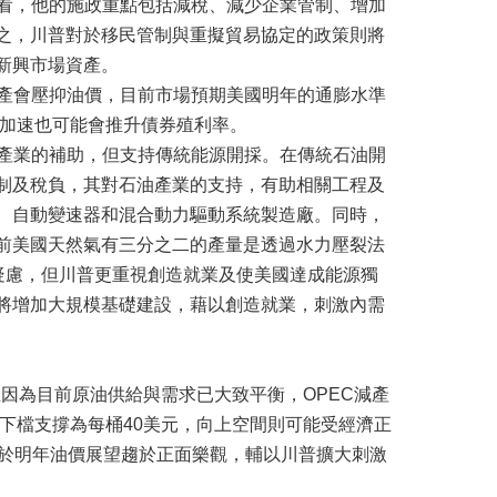
，他的施政重點包括減稅、減少企業管制、增加
之，川普對於移民管制與重擬貿易協定的政策則將
新興市場資產。
會壓抑油價，目前市場預期美國明年的通膨水準
張加速也可能會推升債券殖利率。
業的補助，但支持傳統能源開採。在傳統石油開
制及稅負，其對石油產業的支持，有助相關工程及
、自動變速器和混合動力驅動系統製造廠。同時，
前美國天然氣有三分之二的產量是透過水力壓裂法
保團體的疑慮，但川普更重視創造就業及使美國達成能源獨
將增加大規模基礎建設，藉以創造就業，刺激內需
主因為目前原油供給與需求已大致平衡，OPEC減產
，下檔支撐為每桶40美元，向上空間則可能受經濟正
基於明年油價展望趨於正面樂觀，輔以川普擴大刺激