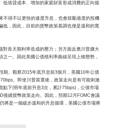
、低借貸成本、增加的家庭財富形成消費的正向循
來不得不以更快的速度升息，也會鼓勵過度的投機
偏低，因此，目前的貨幣政策基調也僅是溫和的寬
對長天期利率造成的壓力；另方面反應川普擴大
項之一。因此美國公債殖利率曲線呈現上移態勢，
。觀察2015年底升息前3個月，美國10年公債
約70bps。即使川普當選後，政策走向是有可能刺激
下(明年底前升息3次，累計75bps)，公債市場
後續貨幣政策走向。因此，預期12月FOMC會議
的仍將是一個緩步溫和的升息循環，美國公債市場將