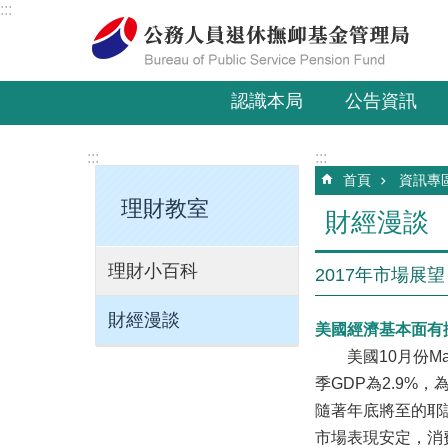
:::
跳到主要內容區塊
認識本局
公告資訊
:::
:::
首頁
資訊專
理財教室
財經漫談
理財小百科
2017年市場展望
財經漫談
美國經濟基本面有
美國10月份Mar
季GDP為2.9%
隨著年底將至的耶
市場表現安定，消