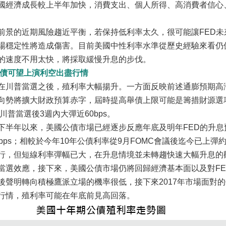
國經濟成長較上半年加快，消費支出、個人所得、高消費者信心
的近期風險趨近平衡，若保持低利率太久，很可能讓FED未
場穩定性將造成傷害。目前美國中性利率水準從歷史經驗來看仍
的速度不用太快，將採取緩慢升息的步伐。
美債可望上演利空出盡行情
普當選之後，殖利率大幅揚升。一方面反映前述通膨預期高漲
向勢將擴大財政預算赤字，屆時提高舉債上限可能是籌措財源選
在川普當選後3週內大彈近60bps。
年以來，美國公債市場已經逐步反應年底及明年FED的升息預期
bps；相較於今年10年公債利率從9月FOMC會議後迄今已上彈
行，但短線利率彈幅已大，在升息情境並未轉趨快速大幅升息的觀點
當選效應，接下來，美國公債市場仍將回歸經濟基本面以及對FED
後聲明轉向積極鷹派立場的機率很低，接下來2017年市場面對
行情，殖利率可能在年底前見高回落。