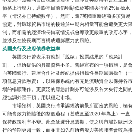
價格上行壓力，通膨率目前仍明顯低於英國央行的2%目標水
平（情況亦已持續數年）。然而，隨?英國重新磋商多項貿易
協定，對環球貿易市場的接通於中期內相當可能會遭受更大限
制，而相關的經濟增長轉弱情況或會導致更嚴重的政府赤字，
並涉及在較長期而言構成通膨壓力的風險。
英國央行及政府債券收益率
英國央行曾表示有應對「脫歐」投票結果的「應急計
劃」，但所提供的具體資料不多。曾經宣布的一項措施，是會
向英國銀行、建屋合作社及經紀提供指標性長期回購操作（一
項低息貸款融資），以確保系統內有充足流動資金以保持各市
場的暢順運作。更廣泛的應急計劃亦可能涉及各大央行之間的
經協調外匯干預，用以穩定市場。
市場預料，英國央行將承認經濟前景所面臨的風險，極有
可能會致力於隨後的整個過程（甚或直至2020 年為止）一直
保持政策利率不變。此會延遲升息週期，使之與市場對歐洲央
行的預期更趨一致，而並非如先前所料般與美國聯準會較為接