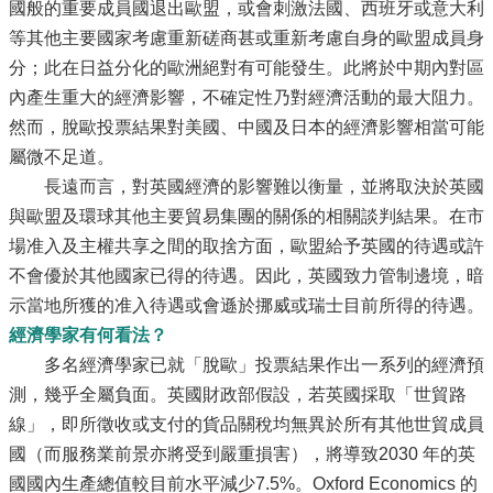
國般的重要成員國退出歐盟，或會刺激法國、西班牙或意大利
等其他主要國家考慮重新磋商甚或重新考慮自身的歐盟成員身
分；此在日益分化的歐洲絕對有可能發生。此將於中期內對區
內產生重大的經濟影響，不確定性乃對經濟活動的最大阻力。
然而，脫歐投票結果對美國、中國及日本的經濟影響相當可能
屬微不足道。
長遠而言，對英國經濟的影響難以衡量，並將取決於英國
與歐盟及環球其他主要貿易集團的關係的相關談判結果。在市
場准入及主權共享之間的取捨方面，歐盟給予英國的待遇或許
不會優於其他國家已得的待遇。因此，英國致力管制邊境，暗
示當地所獲的准入待遇或會遜於挪威或瑞士目前所得的待遇。
經濟學家有何看法？
多名經濟學家已就「脫歐」投票結果作出一系列的經濟預
測，幾乎全屬負面。英國財政部假設，若英國採取「世貿路
線」，即所徵收或支付的貨品關稅均無異於所有其他世貿成員
國（而服務業前景亦將受到嚴重損害），將導致2030 年的英
國國內生產總值較目前水平減少7.5%。Oxford Economics 的