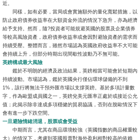
近。
同樣，如有必要，當局或會實施額外的量化寬鬆措施，以
防止政府債券收益率在大額資金外流的情況下急升，亦為經濟
給予支持。然而，隨?投資者可能規避英國的股票及企業債券
等較高風險資產，政府債券收益率或會因對避險資產的需求而
持續受壓。整體而言，雖然市場認為英國政府收益率不大可能
會持續上升，但部分時期出現間歇性波動乃不無可能。
英鎊構成最大風險
鑑於不明朗的經濟及政治結果，英鎊相當可能會於短期內
持續波動。市場認為，鑑於英國央行僅佔環球儲備的不到
1%，該行將無法干預外匯市場以支撐英鎊。基於多項計量數
字，作為歐盟成員國之一，英鎊兌美元匯率正處於或接近公允
值；此揭示除非達成多項穩健的貿易協議，否則在脫歐情況下
會有進一步下跌空間。
一旦避險情緒消退，股票或會受益
中期而言，尤其在商品環境較強（英國指數的商品權重較
大）的情況下，考慮到英國股票對海外盈利相對較高的依賴