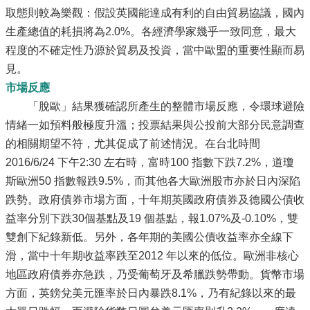
取態則較為樂觀：假設英國能達成有利的自由貿易協議，國內
生產總值的耗損將為2.0%。各經濟學家幾乎一致同意，最大
程度的不確定性乃源於貿易及投資，當中歐盟的重要性顯而易
見。
市場反應
「脫歐」結果獲確認所產生的整體市場反應，令環球避險
情緒一如預料般極度升溫；投票結果與公投前大部分民意調查
的相關期望不符，尤其促成了前述情況。在台北時間
2016/6/24 下午2:30 左右時，富時100 指數下跌7.2%，道瓊
斯歐洲50 指數報跌9.5%，而其他各大歐洲股市亦於日內深陷
跌勢。政府債券市場方面，十年期英國政府債券及德國公債收
益率分別下跌30個基點及19 個基點，報1.07%及-0.10%，雙
雙創下紀錄新低。另外，各年期的美國公債收益率亦全線下
滑，當中十年期收益率跌至2012 年以來的低位。歐洲非核心
地區政府債券亦急跌，乃受葡萄牙及希臘跌勢帶動。貨幣市場
方面，英鎊兌美元匯率於日內暴跌8.1%，乃有紀錄以來的最