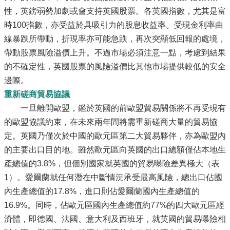
性，英鎊弱勢加劇或會支持英國股票。各英國指數，尤其是富
時100指數，亦受益於具吸引力的股息收益率。受現金利率曲
線暴跌所帶動，折現率亦可能急跌，再次突顯低回報的處境，
帶動股票風險溢價上升。不過市場必須注意一點，考慮到結果
的不確定性，英國股票的風險溢價比其他市場提供較低的安全
邊際。
重新磋商貿易協議
一旦離開歐盟，鑑於英國的前歐盟貿易關係將不再受現有
的歐盟協議約束，在未來兩年間將需重新磋商大量的貿易協
定。英國乃僅次於中國的歐元區第二大貿易夥伴，亦為歐盟內
的主要出口目的地。雖然歐元區向英國的出口總額僅佔本地生
產總值的3.8%，但個別國家就英國的貿易曝險差異極大（表
1）。愛爾蘭就任何潛在中斷情況承受最高風險，總出口佔國
內生產總值的17.8%，進口則佔愛爾蘭國內生產總值的
16.9%。同時，佔歐元區國內生產總值約77%的四大歐元區經
濟體，即德國、法國、意大利及西班牙，就英國的貿易曝險相