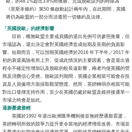
歐」的48.1%超出3.8%而獲勝。完成脫歐談判的時限為
《里斯本條約》第50 條啟動起計兩年內，在此期間，英國
將仍為歐盟的一部分而須遵照一切條約及法律。
「英國脫歐」的經濟影響
目前，概無歐盟主要成員國的退出先例可供參照衡量，但
市場認為，退出決定會對英國經濟造成短期及長期的負面影
響。短期而言，可以預期英國經濟於2016 年下半年／2017 年
初的衰退風險有所上升。促成此情況的主要因素，會是退出過
程令不確定性增加以及脫歐的較長遠影響，兩者均使英國的營
商及消費信心受挫。脫歐談判期間，英國企業相當可能會在投
資及人員僱用方面採取觀望態度。然而，英鎊轉弱亦相當可能
對出口發揮支持作用，至少在英國仍處於歐盟及維持接通單一
市場之時會是如此。
通膨憂慮最輕
英國於1992 年退出歐洲匯率機制後並無經歷通膨震盪，
英鎊轉弱所致的競爭力提升更令當地的經濟增長改善。市場並
不憂慮中短期內會出現通膨震盪，但即使英鎊轉弱會產生若干