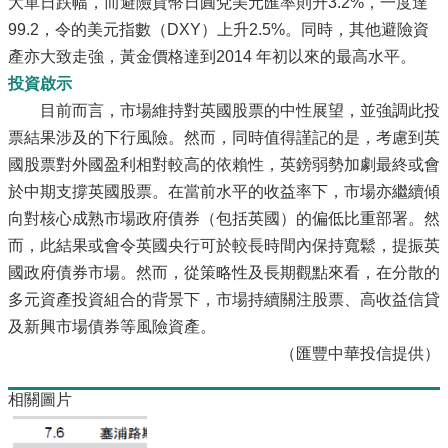
大單日跌幅，而避險貨幣日圓兌美元匯率則升3.2%，一度達
99.2，令的美元指數（DXY）上升2.5%。同時，其他避險資
產亦大致走強，黃金價格達到2014 年初以來的最高水平。
投資啟示
目前而言，市場維持對英國股票的中性展望，並強調此投
票結果涉及的下行風險。然而，同時值得謹記的是，考慮到英
國股票對外國盈利相對較高的依賴性，英鎊弱勢加劇最終或會
於中期支撐英國股票。在當前水平的收益率下，市場亦繼續傾
向對核心成熟市場政府債券（包括英國）的偏低比重部署。然
而，此結果或會令英國央行可於較長時間內保持寬鬆，提振英
國政府債券市場。然而，從策略性及長期觀點來看，在分散的
多元資產投資組合的背景下，市場持續關注股票、高收益信貸
及新興市場債券等風險資產。
（匯豐中華投信提供）
相關圖片