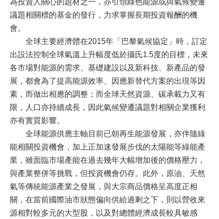
為投資人關心的題材之一，亦引領綠色能源或與氣候變遷
議題相關標的基金的發行，力求掌握長期投資報酬的機
會。
全球主要經濟體在2015年「巴黎氣候協定」時，訂定
出設法控制全球氣溫上升幅度低於攝氏1.5度的目標，未來
各市場對能源的需求、基礎建設以及新科技、新產品的發
展，都會為了提高能源效率、因應新替代方案的出現等因
素，而做出相應的調整；而全球天然資源、碳承載力又有
限，人口亦持續成長，因此氣候變遷議題對相關企業獲利
亦有實質影響。
全球能源供應主軸目前已朝再生能源發展，亦伴隨綠
能相關投資機會，加上正加速發展步伐的太陽能等綠能產
業，雖面臨市場產能在過去幾年大幅增加後的價格壓力，
與產業整併等挑戰，但投資機會仍存。此外，原油、天然
氣等傳統能源產業之發展，與大宗商品價格呈高度正相
關，在當前國際油市狀態偏向供給過剩之下，則以營收來
源相對較多元的大型股，以及對總體經濟成長較具敏感