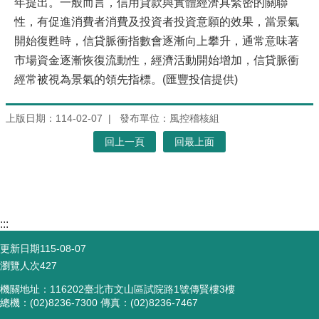
年提出。一般而言，信用貸款與實體經濟具緊密的關聯
性，有促進消費者消費及投資者投資意願的效果，當景氣
開始復甦時，信貸脈衝指數會逐漸向上攀升，通常意味著
市場資金逐漸恢復流動性，經濟活動開始增加，信貸脈衝
經常被視為景氣的領先指標。(匯豐投信提供)
上版日期：114-02-07
發布單位：風控稽核組
回上一頁
回最上面
:::
更新日期
115-08-07
瀏覽人次
427
機關地址：116202臺北市文山區試院路1號傳賢樓3樓
總機：(02)8236-7300 傳真：(02)8236-7467