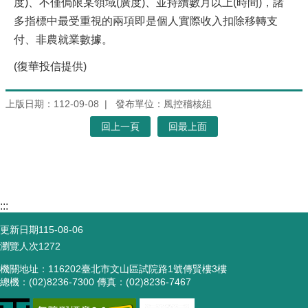
度)、不僅侷限某領域(廣度)、並持續數月以上(時間)，諸
多指標中最受重視的兩項即是個人實際收入扣除移轉支
付、非農就業數據。
(復華投信提供)
上版日期：112-09-08
發布單位：風控稽核組
回上一頁
回最上面
:::
更新日期
115-08-06
瀏覽人次
1272
機關地址：116202臺北市文山區試院路1號傳賢樓3樓
總機：(02)8236-7300 傳真：(02)8236-7467