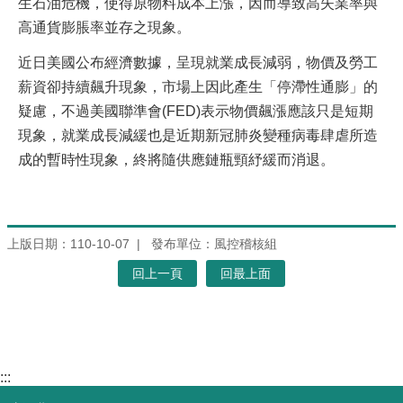
生石油危機，使得原物料成本上漲，因而導致高失業率與
高通貨膨脹率並存之現象。
近日美國公布經濟數據，呈現就業成長減弱，物價及勞工
薪資卻持續飆升現象，市場上因此產生「停滯性通膨」的
疑慮，不過美國聯準會(FED)表示物價飆漲應該只是短期
現象，就業成長減緩也是近期新冠肺炎變種病毒肆虐所造
成的暫時性現象，終將隨供應鏈瓶頸紓緩而消退。
上版日期：110-10-07
發布單位：風控稽核組
回上一頁
回最上面
:::