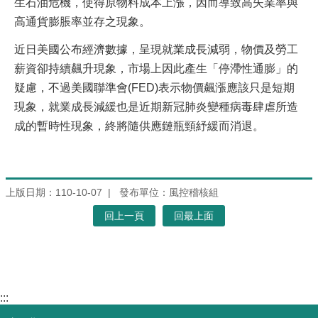
生石油危機，使得原物料成本上漲，因而導致高失業率與
高通貨膨脹率並存之現象。
近日美國公布經濟數據，呈現就業成長減弱，物價及勞工
薪資卻持續飆升現象，市場上因此產生「停滯性通膨」的
疑慮，不過美國聯準會(FED)表示物價飆漲應該只是短期
現象，就業成長減緩也是近期新冠肺炎變種病毒肆虐所造
成的暫時性現象，終將隨供應鏈瓶頸紓緩而消退。
上版日期：110-10-07
發布單位：風控稽核組
回上一頁
回最上面
:::