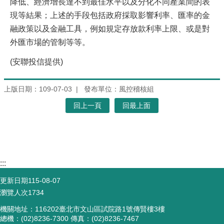
降低、經濟增長達不到最佳水平以及分化不同產業間的表
現等結果；上述的手段包括政府採取影響利率、匯率的金
融政策以及金融工具，例如規定存放款利率上限、或是對
外匯市場的管制等等。
(安聯投信提供)
上版日期：109-07-03
發布單位：風控稽核組
回上一頁
回最上面
:::
更新日期
115-08-07
瀏覽人次
1734
機關地址：116202臺北市文山區試院路1號傳賢樓3樓
總機：(02)8236-7300 傳真：(02)8236-7467