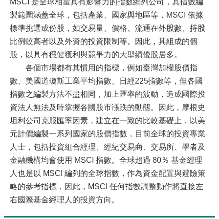
MSCI 是全球相當具有影響力的指數編列公司，其指數編
製範圍涵蓋全球，包括產業、國家與地區等，MSCI 依據
標準挑選成份股，如交易量、價格、流通在外股數、持股
比例較高者以及外資的投資限制等。因此，其組成的個
股，以具有穩健獲利與競爭力的大型績優股居多。
各個市場都有其慣用的指標，例如臺灣加權股價指
數、美國道瓊斯工業平均指數、日經225指數等，但各國
指數之編製方法不盡相同，加上匯率的波動，造成國際投
資法人無法及時掌握各國股市漲跌的動態。因此，摩根史
坦利公司克服匯率因素，建立在一致的比較基礎上，以美
元計價編製一系列國家的股價指數，目前全球的投資專業
人士，包括投資組合經理、經紀交易商、交易所、學者及
金融機構均會使用 MSCI 指數。全球超過 80％ 基金經理
人也是以 MSCI 編列的全球指數，作為資金配置與避險策
略的參考指標，因此，MSCI 任何指數調整動作將直接左
右國際基金經理人的投資方向。