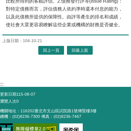
比較所得到的客觀評估。2.債務發行評等(Issue Rating)：
對特定債務而言，評估債務人依約準時還本付息的能力，
以及此債務所提供的保障性。由評等產生的排名和成績，
使社會大眾更容易瞭解這些企業或機構的財務是否健全。
上版日期：104-10-21
回上一頁
回最上面
:::
更新日期
115-08-07
瀏覽人次
0
機關地址：116202臺北市文山區試院路1號傳賢樓3樓
總機：(02)8236-7300 傳真：(02)8236-7467