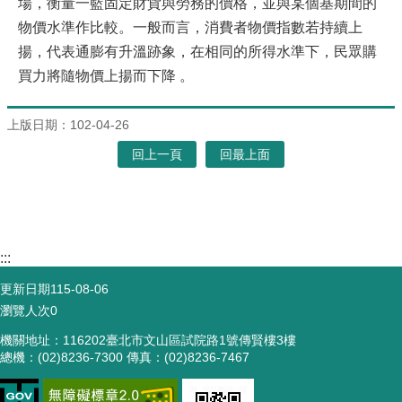
場，衡量一籃固定財貨與勞務的價格，並與某個基期間的
物價水準作比較。一般而言，消費者物價指數若持續上
揚，代表通膨有升溫跡象，在相同的所得水準下，民眾購
買力將隨物價上揚而下降 。
上版日期：102-04-26
回上一頁
回最上面
:::
更新日期
115-08-06
瀏覽人次
0
機關地址：116202臺北市文山區試院路1號傳賢樓3樓
總機：(02)8236-7300 傳真：(02)8236-7467