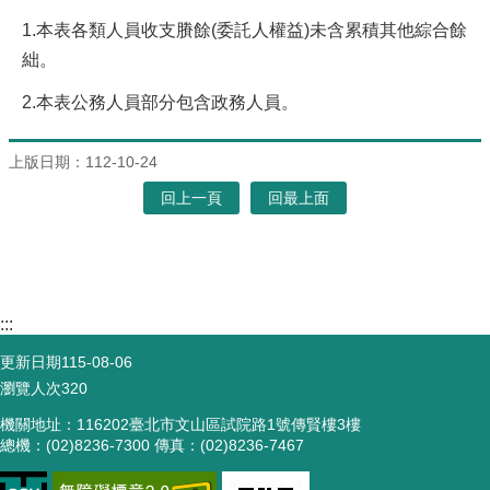
1.本表各類人員收支賸餘(委託人權益)未含累積其他綜合餘
絀。
2.本表公務人員部分包含政務人員。
上版日期：112-10-24
回上一頁
回最上面
:::
更新日期
115-08-06
瀏覽人次
320
機關地址：116202臺北市文山區試院路1號傳賢樓3樓
總機：(02)8236-7300 傳真：(02)8236-7467