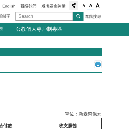
聯絡我們
退撫基金詞彙
English
關鍵字
進階搜尋
區
公教個人專戶制專區
_
單位：新臺幣億元
給付數
收支賸餘