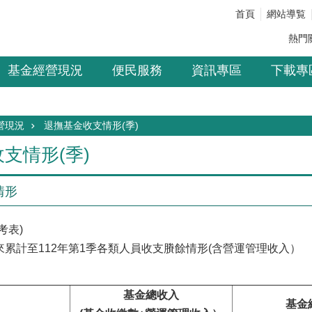
首頁
網站導覧
熱門
基金經營現況
便民服務
資訊專區
下載專
營現況
退撫基金收支情形(季)
支情形(季)
情形
考表)
計至112年第1季各類人員收支賸餘情形(含營運管理收入）
基金總收入
目
基金