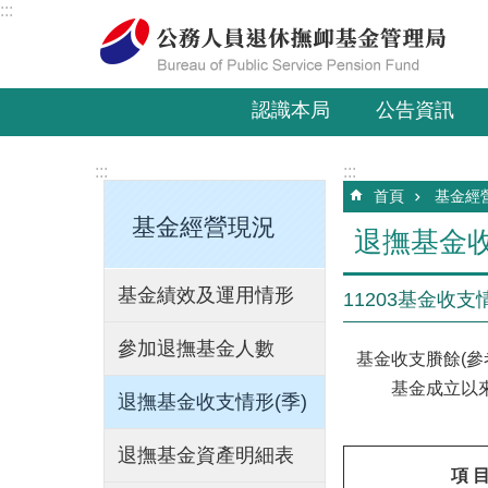
:::
跳到主要內容區塊
認識本局
公告資訊
:::
:::
首頁
基金經
基金經營現況
退撫基金收
基金績效及運用情形
11203基金收支
參加退撫基金人數
基金收支賸餘(參
基金成立以來累
退撫基金收支情形(季)
退撫基金資產明細表
項 