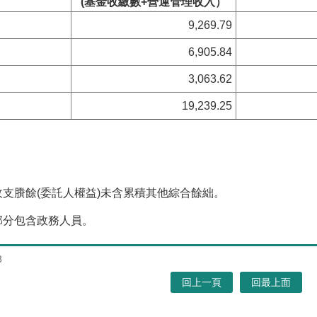
(基金收繳數+營運管理收入）
9,269.79
6,905.84
3,063.62
19,239.25
收支賸餘(委託人權益)未含累積其他綜合餘絀。
部分包含政務人員。
8
回上一頁
回最上面