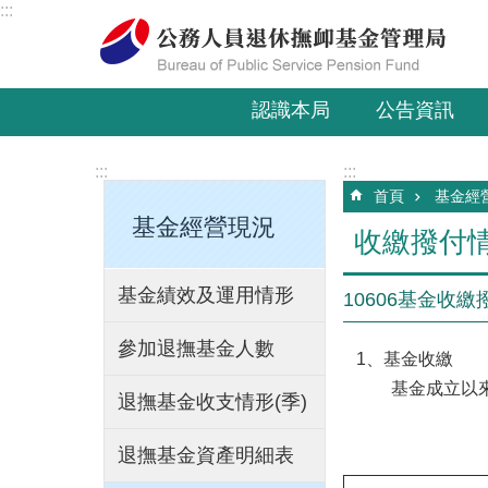
:::
跳到主要內容區塊
認識本局
公告資訊
:::
:::
首頁
基金經
基金經營現況
收繳撥付
基金績效及運用情形
10606基金收
參加退撫基金人數
1、基金收繳
基金成立以來累
退撫基金收支情形(季)
退撫基金資產明細表