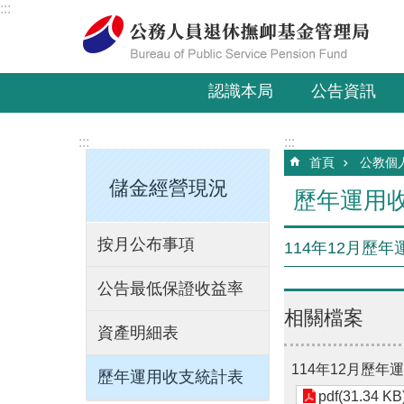
:::
跳到主要內容區塊
認識本局
公告資訊
:::
:::
首頁
公教個
儲金經營現況
歷年運用
按月公布事項
114年12月歷
公告最低保證收益率
相關檔案
資產明細表
114年12月歷年
歷年運用收支統計表
pdf(31.34 KB