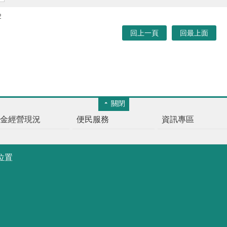
2
回上一頁
回最上面
關閉
基金經營現況
便民服務
資訊專區
位置