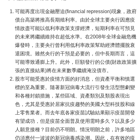
可能再度出現金融壓迫(financial repression)現象，政府
債台高築將推高長期殖利率。由於全球主要央行因應疫
情故盡可能以低利率政策支撐經濟，短期利率在可預見
的未來將繼續維持在超低水準。在2008年全球金融危機
爆發時，主要央行曾利用低利率政策幫助經濟體擺脫衰
退困境。雖然央行的干預是必要的，但中長期而言，這
可能導致通膨上升。此外，巨額發行的公債(財政政策擴
張的直接結果)將在未來數季繼續淹沒債市。
股市可能受惠於疫情方面的好消息，但資產平衡和慎選
標的至為重要。隨著新冠病毒大流行引發生活型態劇變
和各種封鎖措施，某些區域、資產類別及類股表現出
色，尤其是受惠於居家抗疫趨勢的美國大型科技股和線
上零售業者。而去年底各家疫苗試驗結果顯示疫苗開發
有望成功，但是疫苗全面普及使用需時多久？以及多少
人願意接種？目前仍不明朗。情況明朗之前，許多地區
仍須應付一波波的新冠病毒感染潮。因此，在有效的疫