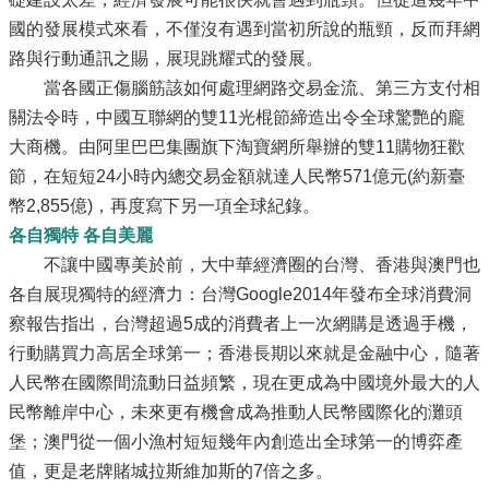
國的發展模式來看，不僅沒有遇到當初所說的瓶頸，反而拜網
路與行動通訊之賜，展現跳耀式的發展。
當各國正傷腦筋該如何處理網路交易金流、第三方支付相
關法令時，中國互聯網的雙11光棍節締造出令全球驚艷的龐
大商機。由阿里巴巴集團旗下淘寶網所舉辦的雙11購物狂歡
節，在短短24小時內總交易金額就達人民幣571億元(約新臺
幣2,855億)，再度寫下另一項全球紀錄。
各自獨特 各自美麗
不讓中國專美於前，大中華經濟圈的台灣、香港與澳門也
各自展現獨特的經濟力：台灣Google2014年發布全球消費洞
察報告指出，台灣超過5成的消費者上一次網購是透過手機，
行動購買力高居全球第一；香港長期以來就是金融中心，隨著
人民幣在國際間流動日益頻繁，現在更成為中國境外最大的人
民幣離岸中心，未來更有機會成為推動人民幣國際化的灘頭
堡；澳門從一個小漁村短短幾年內創造出全球第一的博弈產
值，更是老牌賭城拉斯維加斯的7倍之多。