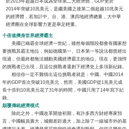
於2013年超越日本成為全球第二大經濟體，GDP更於
2014年突破10兆美元，是繼美國之後第二個超越10兆美元
的經濟體，若加計中、台、港、澳四地經濟總量，大中華
經濟圈在全球影響力更是舉足輕重。
十倍速擠身世界經濟霸主
美國已稱霸全球經濟一世紀，雖然每個階段都會有國家想
要挑戰其霸主地位，例如德國第一、日本第一等說法都曾經出
現過，但最終都無法撼動美國經濟霸主的地位。現在，更強悍
的挑戰者已出現，且這位挑戰者還創下經濟史上多項新紀錄。
相信你一定不難猜出這位挑戰者就是：中國。中國2014
年的GDP首次突破10兆美元，然而，美國GDP從1兆美元成
長十倍到10兆美元花了31年的時間，中國只用了14年寫下紀
錄。
顛覆傳統經濟模式
除此之外，中國改革開放初期，有許多西方財經專家預
言，中國幅員廣大，城鄉差距過大，加上除了一線城市外的基
礎建設太差，經濟發展可能很快就會遇到瓶頸。但從這幾年中