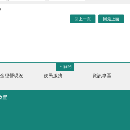
0
回上一頁
回最上面
關閉
基金經營現況
便民服務
資訊專區
位置