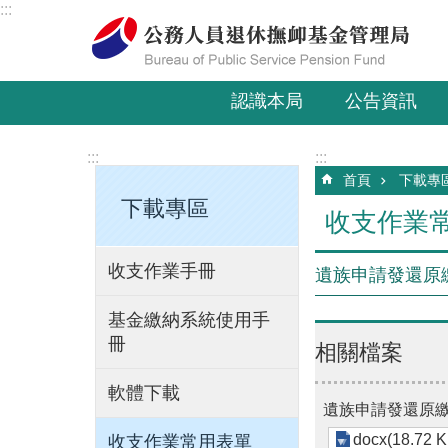
:::
跳到主要內容區塊
認識本局
公告資訊
:::
:::
首頁
下載專
下載專區
收支作業
收支作業手冊
遺族申請發還原
基金繳納系統使用手
冊
相關檔案
軟體下載
遺族申請發還原
docx(18.72 K
收支作業常用表單