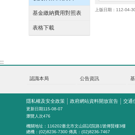
上版日期：112-04-3
基金繳納費用對照表
表格下載
:::
認識本局
公告資訊
隱私權及安全政策
政府網站資料開放宣告
交通
更新日期
115-08-07
瀏覽人次
476
機關地址：116202臺北市文山區試院路1號傳賢樓3樓
總機：(02)8236-7300 傳真：(02)8236-7467