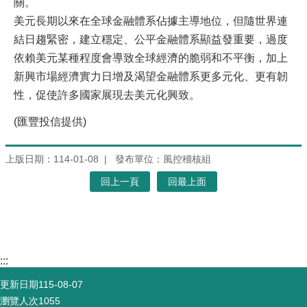
關。
美元長期以來在全球金融體系佔據主導地位，但隨世界連
結日趨緊密，建立穩定、公平金融體系顯益發重要，過度
依賴美元某種程度會導致全球經濟的脆弱和不平衡，加上
新興市場經濟實力日增及渴望金融體系更多元化、更有韌
性，促使許多國家展現去美元化興致。
(匯豐投信提供)
上版日期：114-01-08
發布單位：風控稽核組
回上一頁
回最上面
:::
更新日期
115-08-07
瀏覽人次
1055