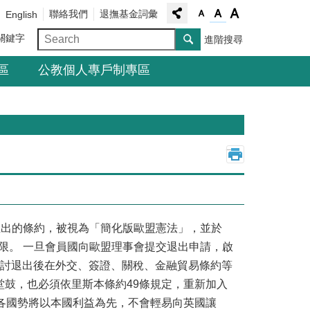
聯絡我們
退撫基金詞彙
English
關鍵字
進階搜尋
區
公教個人專戶制專區
_
出的條約，被視為「簡化版歐盟憲法」，並於
期限。 一旦會員國向歐盟理事會提交退出申請，啟
商討退出後在外交、簽證、關稅、金融貿易條約等
鼓，也必須依里斯本條約49條規定，重新加入
各國勢將以本國利益為先，不會輕易向英國讓