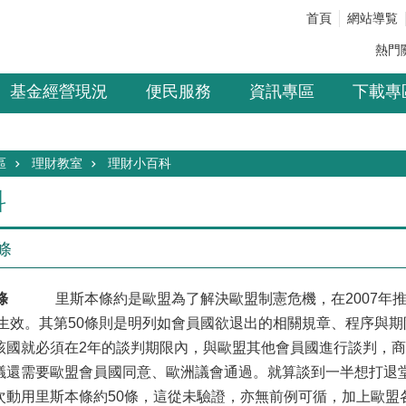
首頁
網站導覧
熱門
基金經營現況
便民服務
資訊專區
下載專
區
理財教室
理財小百科
科
條
條
里斯本條約是歐盟為了解決歐盟制憲危機，在2007年推
式生效。其第50條則是明列如會員國欲退出的相關規章、程序與
該國就必須在2年的談判期限內，與歐盟其他會員國進行談判，
議還需要歐盟會員國同意、歐洲議會通過。就算談到一半想打退堂
次動用里斯本條約50條，這從未驗證，亦無前例可循，加上歐盟