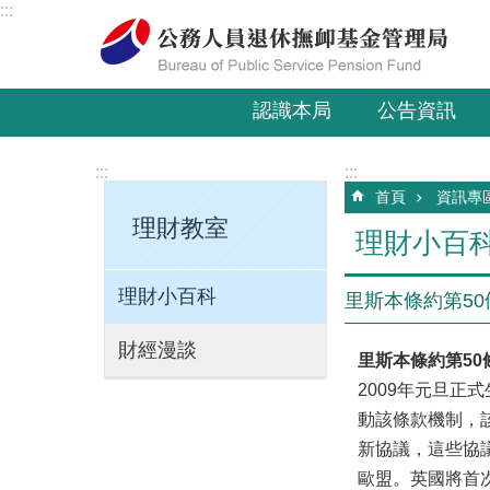
:::
跳到主要內容區塊
認識本局
公告資訊
:::
:::
首頁
資訊專
理財教室
理財小百
理財小百科
里斯本條約第50
財經漫談
里斯本條約第50
2009年元旦正
動該條款機制，
新協議，這些協
歐盟。英國將首