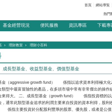
首頁
網站導覧
熱門
基金經營現況
便民服務
資訊專區
下載專
區
理財教室
理財小百科
科
、成長型基金、收益型基金、價值型基金
ggressive growth fund）
係指以追求資本利得極大化為
金類型中最富冒險性的產品，在多頭市場中常有非常傑出的操作
金來得大。
二、成長型基金（growth fund）
係指投資標的以經
金，通常此類型基金追求的利潤主要來自投資的資本利得，股利
係指主要投資於分配股利豐厚的股票、優先股，或者是公債