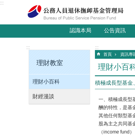
:::
跳到主要內容區塊
認識本局
公告資訊
:::
:::
首頁
資訊專
理財教室
理財小百
理財小百科
積極成長型基金
財經漫談
一、積極成長型基金（a
酬的特性，是基
其他任何類型基
股為主之共同基
（income fund）