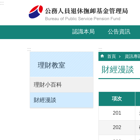
:::
跳到主要內容區塊
認識本局
公告資訊
:::
:::
首頁
資訊專
理財教室
財經漫談
理財小百科
項次
財經漫談
201
202