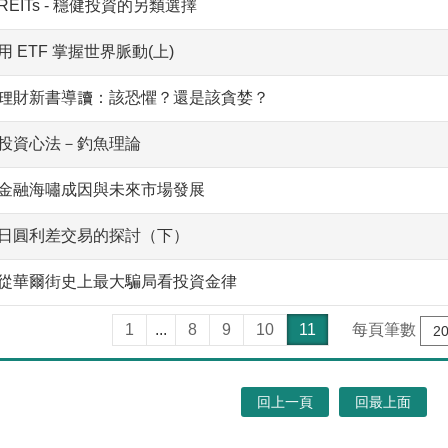
REITs - 穩健投資的另類選擇
用 ETF 掌握世界脈動(上)
理財新書導讀：該恐懼？還是該貪婪？
投資心法－釣魚理論
金融海嘯成因與未來市場發展
日圓利差交易的探討（下）
從華爾街史上最大騙局看投資金律
1
...
8
9
10
11
每頁筆數
回上一頁
回最上面