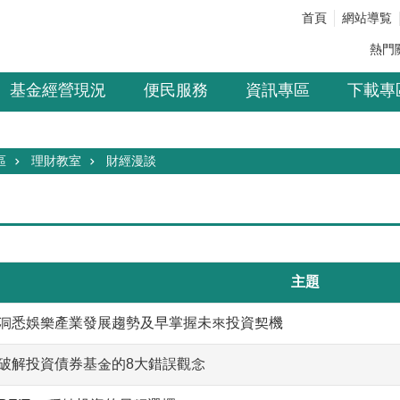
首頁
網站導覧
熱門
基金經營現況
便民服務
資訊專區
下載專
區
理財教室
財經漫談
主題
洞悉娛樂產業發展趨勢及早掌握未來投資契機
破解投資債券基金的8大錯誤觀念